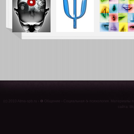
(c) 2010
Atma-spb.ru
›
❶ Общение
›
Социальная ☕ психология
. Материалы п
сайта: Мо