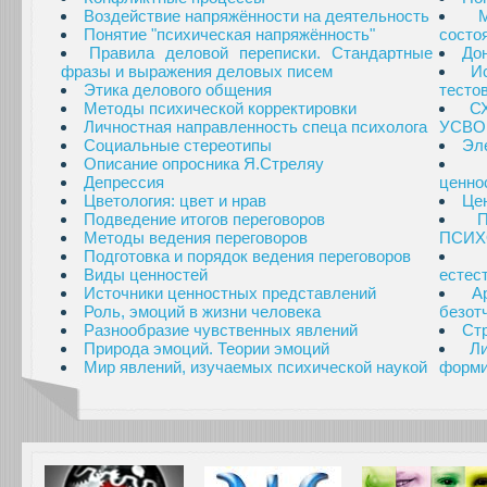
Воздействие напряжённости на деятельность
Понятие "психическая напряжённость"
состо
Правила деловой переписки. Стандартные
Дон
фразы и выражения деловых писем
И
Этика делового общения
тесто
Методы психической корректировки
С
Личностная направленность спеца психолога
УСВО
Социальные стереотипы
Эл
Описание опросника Я.Стреляу
Депрессия
ценно
Цветология: цвет и нрав
Це
Подведение итогов переговоров
Методы ведения переговоров
ПСИХ
Подготовка и порядок ведения переговоров
Виды ценностей
естес
Источники ценностных представлений
А
Роль, эмоций в жизни человека
безот
Разнообразие чувственных явлений
Стр
Природа эмоций. Теории эмоций
Л
Мир явлений, изучаемых психической наукой
форми