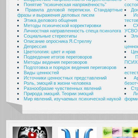
Понятие "психическая напряжённость"
состо
Правила деловой переписки. Стандартные
Дон
фразы и выражения деловых писем
И
Этика делового общения
тесто
Методы психической корректировки
С
Личностная направленность спеца психолога
УСВО
Социальные стереотипы
Эл
Описание опросника Я.Стреляу
Депрессия
ценно
Цветология: цвет и нрав
Це
Подведение итогов переговоров
Методы ведения переговоров
ПСИХ
Подготовка и порядок ведения переговоров
Виды ценностей
естес
Источники ценностных представлений
А
Роль, эмоций в жизни человека
безот
Разнообразие чувственных явлений
Стр
Природа эмоций. Теории эмоций
Л
Мир явлений, изучаемых психической наукой
форми