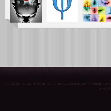
(c) 2010
Atma-spb.ru
›
❶ Общение
›
Социальная ☕ психология
. Материалы п
сайта: Мо