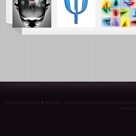
(c) 2010
Atma-spb.ru
›
❶ Общение
›
Социальная ☕ психология
. Материалы п
сайта: Мо