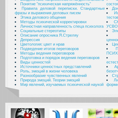
Понятие "психическая напряжённость"
состо
Правила деловой переписки. Стандартные
Дон
фразы и выражения деловых писем
И
Этика делового общения
тесто
Методы психической корректировки
С
Личностная направленность спеца психолога
УСВО
Социальные стереотипы
Эл
Описание опросника Я.Стреляу
Депрессия
ценно
Цветология: цвет и нрав
Це
Подведение итогов переговоров
Методы ведения переговоров
ПСИХ
Подготовка и порядок ведения переговоров
Виды ценностей
естес
Источники ценностных представлений
А
Роль, эмоций в жизни человека
безот
Разнообразие чувственных явлений
Стр
Природа эмоций. Теории эмоций
Л
Мир явлений, изучаемых психической наукой
форми