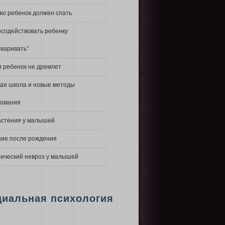
ко ребенок должен спать
осодействовать ребенку
оваривать”
 ребенок не дремлет
ая школа и новые методы
зования
астения у малышей
ие после рождения
ический невроз у малышей
циальная психология