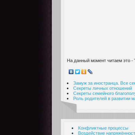
На данный момент читаем это - 
Замуж за иностранца. Все с
Секреты личных отношений
Секреты семейного благопол
Роль родителей в развитии 
Конфликтные процессы
Воздействие напряжённост