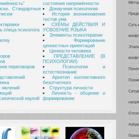
Мето
ряжённость"
состояния напряжённости
ски. Стандартные
Донаучная психология
писем
История возникновения
Предп
тестов ума
ктировки
СХЕМЫ ДЕЙСТВИЯ И
Суть 
ь спеца психолога
УСВОЕНИЕ ЯЗЫКА
Элементы психотерапии
конфл
еляу
Формирование
ценностных ориентаций
Этапы
Ценности человека
воров
ПРЕДСТАВЛЕНИЕ (В
конфл
ров
ПСИХОЛОГИИ)
ния переговоров
Психология и
Понят
естествознание
едставлений
Архетип коллективного
Психи
века
безотчетного
 явлений
Структура личности
Ситуа
моций
Личность - общение и
сихической наукой
формирование
напр
О пси
Азбук
Психо