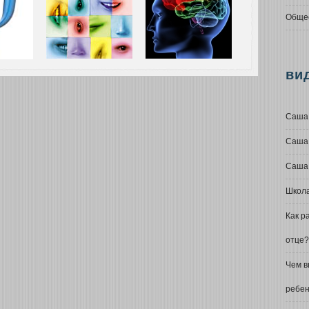
Общее
ви
Саша 
Саша 
Саша 
Школа
Как р
отце?
Чем в
ребен