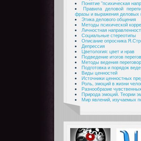
Понятие "психическая нап
Правила деловой перепи
фразы и выражения деловых 
Этика делового общения
Методы психической корре
Личностная направленност
Социальные стереотипы
Описание опросника Я.Стр
Депрессия
Цветология: цвет и нрав
Подведение итогов перего
Методы ведения перегово
Подготовка и порядок веде
Виды ценностей
Источники ценностных пр
Роль, эмоций в жизни чело
Разнообразие чувственных
Природа эмоций. Теории э
Мир явлений, изучаемых п