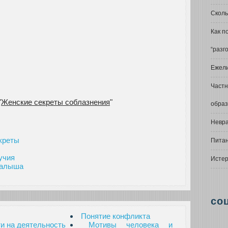
Сколь
Как п
“разг
Ежели
Частн
"
Женские секреты соблазнения
"
обра
Невр
екреты
Питан
учия
Истер
малыша
со
Понятие конфликта
и на деятельность
Мотивы человека и