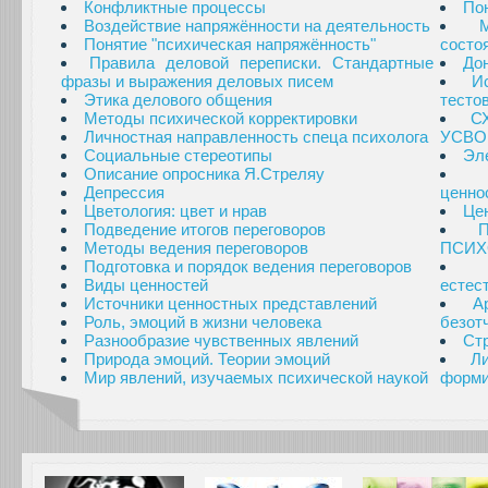
Конфликтные процессы
По
Воздействие напряжённости на деятельность
Понятие "психическая напряжённость"
состо
Правила деловой переписки. Стандартные
Дон
фразы и выражения деловых писем
И
Этика делового общения
тесто
Методы психической корректировки
С
Личностная направленность спеца психолога
УСВО
Социальные стереотипы
Эл
Описание опросника Я.Стреляу
Депрессия
ценно
Цветология: цвет и нрав
Це
Подведение итогов переговоров
Методы ведения переговоров
ПСИХ
Подготовка и порядок ведения переговоров
Виды ценностей
естес
Источники ценностных представлений
А
Роль, эмоций в жизни человека
безот
Разнообразие чувственных явлений
Стр
Природа эмоций. Теории эмоций
Л
Мир явлений, изучаемых психической наукой
форми