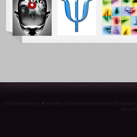
(c) 2010
Atma-spb.ru
›
❶ Общение
›
Социальная ☕ психология
. Материалы п
сайта: Мо