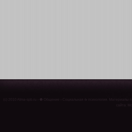
(c) 2010
Atma-spb.ru
›
❶ Общение
›
Социальная ☕ психология
. Материалы п
сайта: Мо