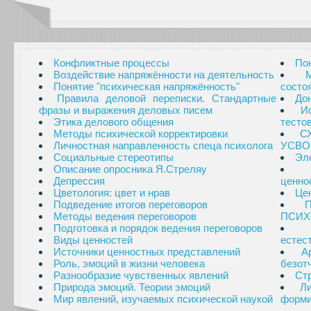
Конфликтные процессы
По
Воздействие напряжённости на деятельность
Понятие "психическая напряжённость"
состо
Правила деловой переписки. Стандартные
Дон
фразы и выражения деловых писем
И
Этика делового общения
тесто
Методы психической корректировки
С
Личностная направленность спеца психолога
УСВО
Социальные стереотипы
Эл
Описание опросника Я.Стреляу
Депрессия
ценно
Цветология: цвет и нрав
Це
Подведение итогов переговоров
Методы ведения переговоров
ПСИХ
Подготовка и порядок ведения переговоров
Виды ценностей
естес
Источники ценностных представлений
А
Роль, эмоций в жизни человека
безот
Разнообразие чувственных явлений
Стр
Природа эмоций. Теории эмоций
Л
Мир явлений, изучаемых психической наукой
форми