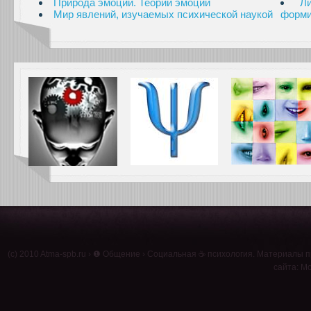
Природа эмоций. Теории эмоций
Л
Мир явлений, изучаемых психической наукой
форми
(c) 2010
Atma-spb.ru
›
❶ Общение
›
Социальная ☕ психология
. Материалы п
сайта: Мо