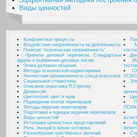
Виды ценностей
Конфликтные процессы
По
Воздействие напряжённости на деятельность
Понятие "психическая напряжённость"
состо
Правила деловой переписки. Стандартные
Дон
фразы и выражения деловых писем
И
Этика делового общения
тесто
Методы психической корректировки
С
Личностная направленность спеца психолога
УСВО
Социальные стереотипы
Эл
Описание опросника Я.Стреляу
Депрессия
ценно
Цветология: цвет и нрав
Це
Подведение итогов переговоров
Методы ведения переговоров
ПСИХ
Подготовка и порядок ведения переговоров
Виды ценностей
естес
Источники ценностных представлений
А
Роль, эмоций в жизни человека
безот
Разнообразие чувственных явлений
Стр